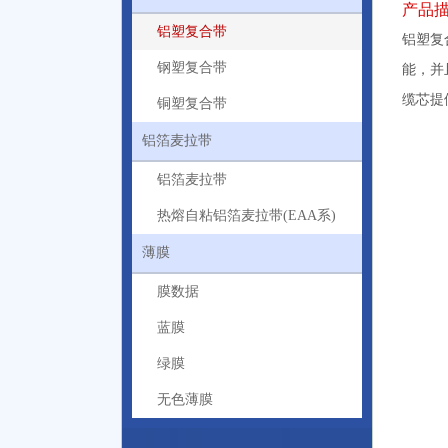
产品
铝塑复合带
铝塑复
钢塑复合带
能，并
缆芯提
铜塑复合带
铝箔麦拉带
铝箔麦拉带
热熔自粘铝箔麦拉带(EAA系)
薄膜
膜数据
蓝膜
绿膜
无色薄膜