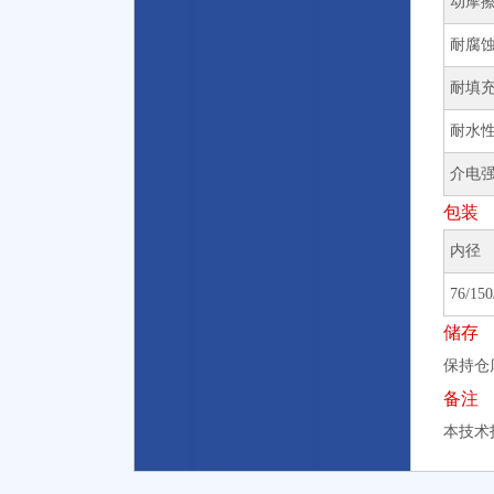
动摩
耐腐
耐填
耐水性，
介电强
包装
内径
76/15
储存
保持仓
备注
本技术