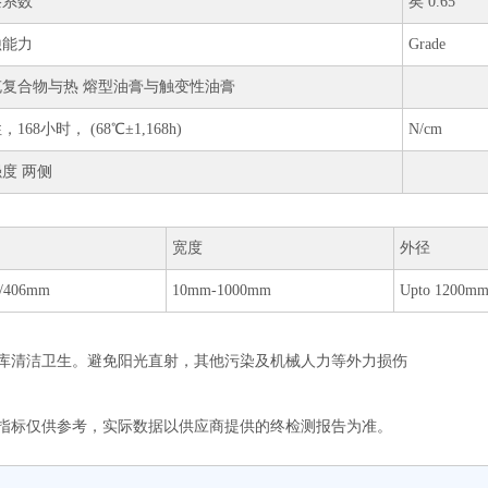
擦系数
矣 0.65
蚀能力
Grade
充复合物与热 熔型油膏与触变性油膏
168小时， (68℃±1,168h)
N/cm
度 两侧
宽度
外径
0/406mm
10mm-1000mm
Upto 1200m
库清洁卫生。避免阳光直射，其他污染及机械人力等外力损伤
指标仅供参考，实际数据以供应商提供的终检测报告为准。