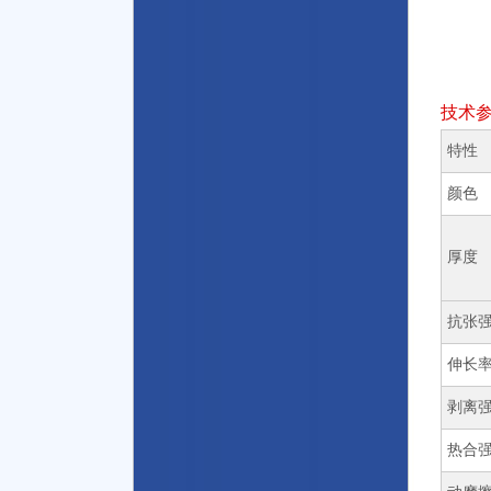
技术
特性
颜色
厚度
抗张
伸长
剥离
热合