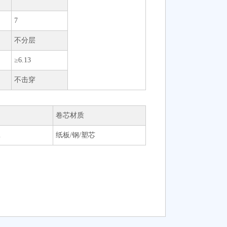
7
不分层
≥6.13
不击穿
卷芯材质
m
纸板/钢/塑芯